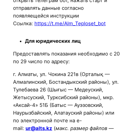
открыть телеграм бот, нажать старт и
отправлять данные согласно
появляещейся инструкции
Ссылка:
https://t.me/Alm_Teploset_bot
Для юридических лиц
Предоставлять показания необходимо с 20
по 29 число по адресу:
г. Алматы, ул. Чокина 221в (Орталық —
Алмалинский, Бостандыкский районы), ул.
Тулебаева 26 (Шығыс — Медеуский,
Жетысуский, Турксибский районы), мкр.
«Аксай-4» 51Б (Батыс — Ауэзовский,
Наурызбайский, Алатауский районы) или
по электронной почте на e-
mail:
ur@alts.kz
(
макс. размер файлов —