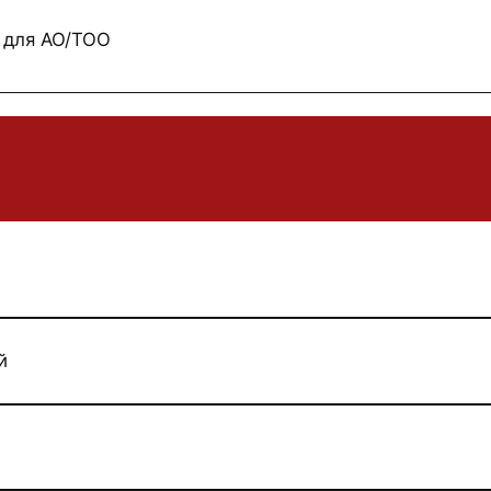
 для АО/ТОО
й