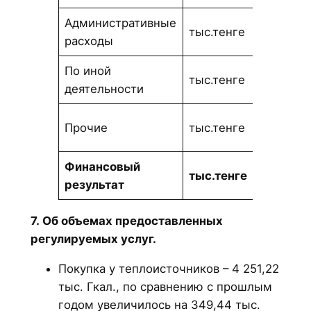
Административные
931
тыс.тенге
расходы
649,47
По иной
476
тыс.тенге
деятельности
565,06
509
Прочие
тыс.тенге
252,24
Финансовый
-6 833
тыс.тенге
результат
095,57
7. Об объемах предоставленных
регулируемых услуг.
Покупка у теплоисточников – 4 251,22
тыс. Гкал., по сравнению с прошлым
годом увеличилось на 349,44 тыс.