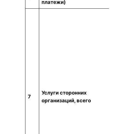
платежи)
Услуги сторонних
тыс. т
7
организаций, всего