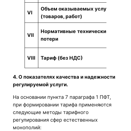
Объем оказываемых услуг
VI
тыс. Г
(товаров, работ)
%
Нормативные
технические
VII
потери
тыс. Г
тенге/
VIII
Тариф (без НДС)
Гкал
4. О показателях качества и надежности
регулируемой услуги.
На основании пункта 7 параграфа 1 ПФТ,
при формировании тарифа применяются
следующие методы тарифного
регулирования сфер естественных
монополий: