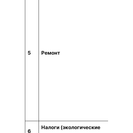
тыс. т
5
Ремонт
Налоги (экологические
6
тыс. т