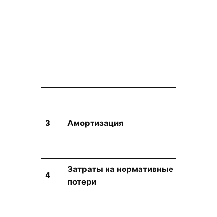
тыс. т
3
Амортизация
Затраты на нормативные
тыс. т
4
потери