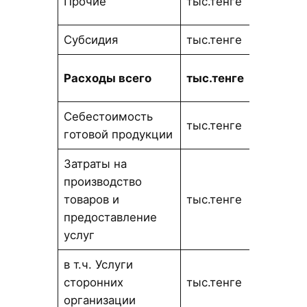
Прочие
тыс.тенге
555,18
Субсидия
тыс.тенге
0,00
42 970
Расходы всего
тыс.тенге
415,46
Себестоимость
29 303
тыс.тенге
готовой продукции
800,73
Затраты на
производство
11 749
товаров и
тыс.тенге
147,96
предоставление
услуг
в т.ч. Услуги
444
сторонних
тыс.тенге
339,30
организации