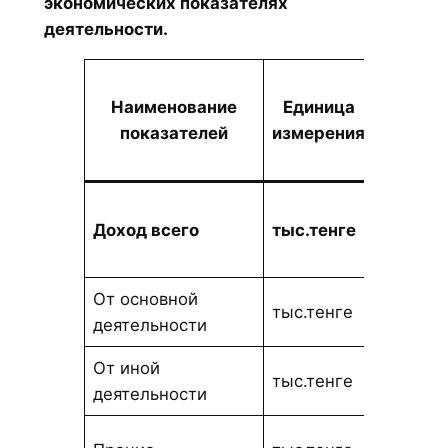
экономических показателях
деятельности.
Бюдже
Наименование
Единица
на 202
показателей
измерения
год
36 137
Доход всего
тыс.тенге
319,89
От основной
34 698
тыс.тенге
деятельности
805,66
От иной
521
тыс.тенге
деятельности
959,05
916