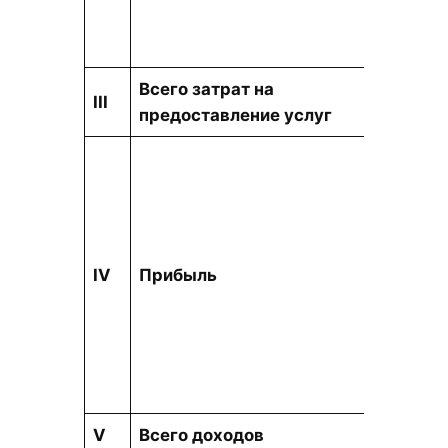
Всего затрат на
тыс. т
III
предоставление услуг
IV
Прибыль
тыс. т
V
Всего доходов
тыс. т