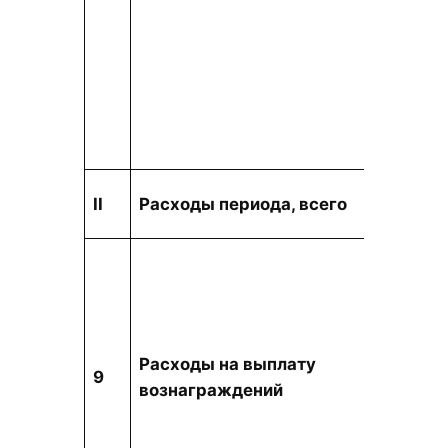
тыс. т
II
Расходы периода, всего
Расходы на выплату
9
тыс. т
вознаграждений