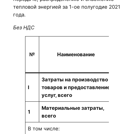
тепловой энергией за 1-ое полугодие 2021
года.
Без НДС
Един
№
Наименование
измер
Затраты на производство
тыс.
I
товаров и предоставление
тенге
услуг, всего
Материальные затраты,
1
тыс. т
всего
В том числе: