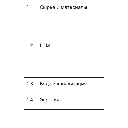
1.1
Сырье и материалы
тыс. т
тыс. т
1.2
ГСМ
1.3
Вода и канализация
тыс. т
тыс.
1.4
Энергия
тенг