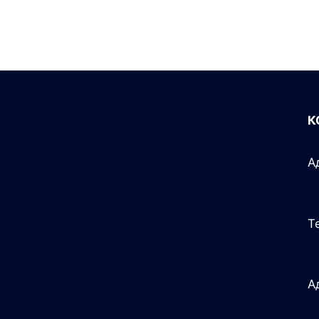
К
А
Те
А