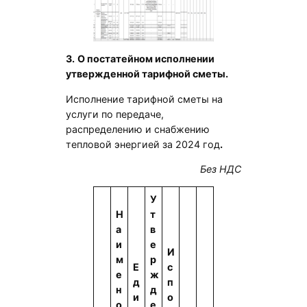
3.
О постатейном исполнении
утвержденной тарифной сметы.
Исполнение тарифной сметы на
услуги по передаче,
распределению и снабжению
тепловой энергией за 2024 год
.
Без НДС
У
Н
т
а
в
и
е
И
м
р
Е
с
е
ж
д
п
н
д
и
о
о
е