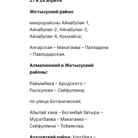
27 и 28 апреля
Жетысуский район:
микрорайоны Айнабулак-1,
Айнабулак-2, Айнабулак-3,
Айнабулак-4, Кокмайса;
Ангарская – Макатаева – Палладина
– Павлодарская.
Алмалинский и Жетысуский
районы:
Райымбека – Бродского –
Рыскулова – Сейфуллина;
по улице Ботаническая;
Абылай хана – Богенбай батыра –
Муратбаева – Макатаева –
Сейфуллина – Тобаякова.
Ауэзовский район:
Улугбека –