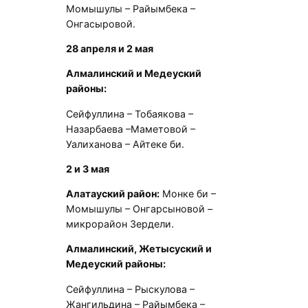
Момышулы – Райымбека –
Онгасыровой.
28 апреля и 2 мая
Алмалинский и Медеуский
районы:
Сейфуллина – Тобаякова –
Назарбаева –Маметовой –
Уалиханова – Айтеке би.
2 и 3 мая
Алатауский район:
Монке би –
Момышулы – Онгарсыновой –
микрорайон Зердели.
Алмалинский, Жетысуский и
Медеуский районы:
Сейфуллина – Рыскулова –
Жангильдина – Райымбека –