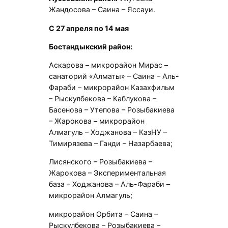
Жандосова – Саина – Яссауи.
С 27 апреля по 14 мая
Бостандыкский район:
Аскарова – микрорайон Мирас –
санаторий «Алматы» – Саина – Аль-
Фараби – микрорайон Казахфильм
– Рыскулбекова – Каблукова –
Басенова – Утепова – Розыбакиева
– Жарокова – микрорайон
Алмагуль – Ходжанова – КазНУ –
Тимирязева – Ганди – Назарбаева;
Лисянского – Розыбакиева –
Жарокова – Экспериментальная
база – Ходжанова – Аль-Фараби –
микрорайон Алмагуль;
микрорайон Орбита – Саина –
Рыскулбекова – Розыбакиева –