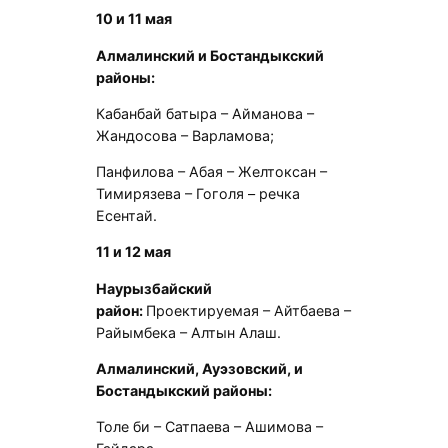
10 и 11 мая
Алмалинский и Бостандыкский
районы:
Кабанбай батыра – Айманова –
Жандосова – Варламова;
Панфилова – Абая – Желтоксан –
Тимирязева – Гоголя – речка
Есентай.
11 и 12 мая
Наурызбайский
район:
Проектируемая – Айтбаева –
Райымбека – Алтын Алаш.
Алмалинский, Ауэзовский, и
Бостандыкский районы:
Толе би – Сатпаева – Ашимова –