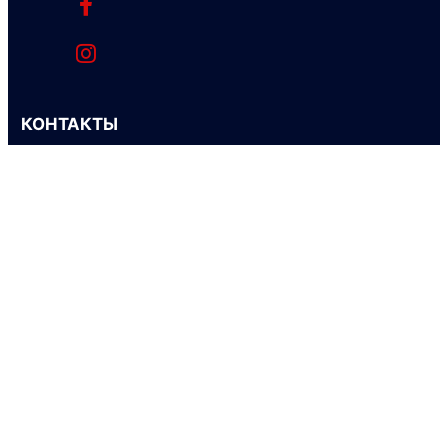
КОНТАКТЫ
Адрес:
A05B6H4 Казахстан, г. Алматы,
ул. Байзакова, 221
Тел.:
+7 (727) 341 0700
+7 (727) 341 0777