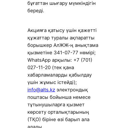
бұғаттан шығару мүмкіндігін
береді.
Акцияға қатысу үшін қажетті
құжаттар туралы ақпаратты
борышкер АлЖЖ-ң анықтама
қызметіне 341-07-77 нөмірі;
WhatsApp арқылы: +7 (701)
027-11-20 (тек қана
хабарламаларды қабылдау
үшін жұмыс істейді);
info@alts.kz
электрондық
поштасы бойынша немесе
тұтынушыларға қызмет
көрсету орталықтарының
(ТҚО) біріне өзі барып ала
алады.