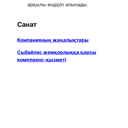
арқылы өндіріп алынады.
Санат
Компанияның жаңалықтары
Сыбайлас жемқорлыққа қарсы
комплаенс-қызметі