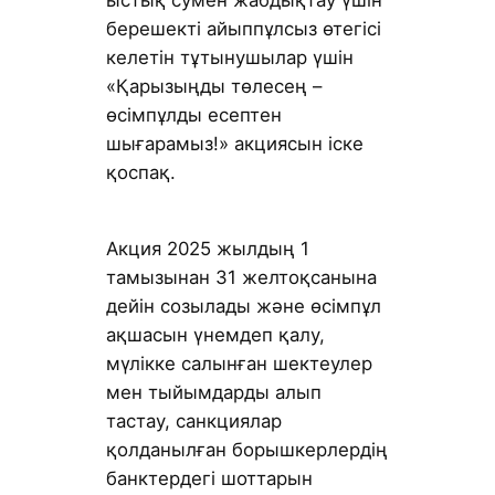
берешекті айыппұлсыз өтегісі
келетін тұтынушылар үшін
«Қарызыңды төлесең –
өсімпұлды есептен
шығарамыз!» акциясын іске
қоспақ.
Акция 2025 жылдың 1
тамызынан 31 желтоқсанына
дейін созылады және өсімпұл
ақшасын үнемдеп қалу,
мүлікке салынған шектеулер
мен тыйымдарды алып
тастау, санкциялар
қолданылған борышкерлердің
банктердегі шоттарын