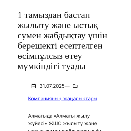
1 тамыздан бастап
жылыту және ыстық
сумен жабдықтау үшін
берешекті есептелген
өсімпұлсыз өтеу
мүмкіндігі туады
31.07.2025
—
Компанияның жаңалықтары
Алматыда «Алматы жылу
жүйесі» ЖШС жылыту және
ыстық сумен жабдықтау үшін