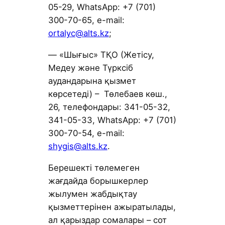
05-29, WhatsApp: +7 (701)
300-70-65, е-mail:
ortalyc@alts.kz
;
— «Шығыс» ТҚО (Жетісу,
Медеу және Түрксіб
аудандарына қызмет
көрсетеді) – Төлебаев көш.,
26, телефондары: 341-05-32,
341-05-33, WhatsApp: +7 (701)
300-70-54, е-mail:
shygis@alts.kz
.
Берешекті төлемеген
жағдайда борышкерлер
жылумен жабдықтау
қызметтерінен ажыратылады,
ал қарыздар сомалары – сот