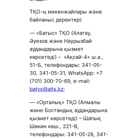
ТҚО-ң мекенжайлары және
байланыс деректері:
— «Батыс» ТҚО (Алатау,
Әуезов және Наурызбай
аудандарына қызмет
көрсетеді) – «Ақсай-4» ш.а.,
51-Б, телефондары: 341-05-
30, 341-05-31, WhatsApp: +7
(701) 300-70-69, е-mail:
batys@alts.kz
;
— «Орталық» ТҚО (Алмалы
және Бостандық аудандарына
қызмет көрсетеді) – Шапық
Шөкин көш., 221-В,
телефондары: 341-05-28, 341-