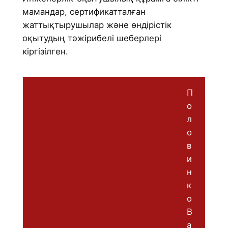
мамандар, сертификатталған
жаттықтырушылар және өндірістік
оқытудың тәжірибелі шеберлері
кіргізілген.
П
о
л
о
в
и
н
к
о
В
а