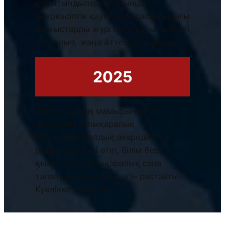
қорытындылары бойынша
өнеркәсіптік қауіпсіздік саласындағы
жұмыстарды жүргізуге құқығы сәтті
расталып, жаңа Аттестат алынды.
2025
2025 жылдың мамырында Оқу
орталығы халықаралық
институционалдық аккредиттеу
рәсімінен сәтті өтіп, білім беру
қызметінің халықаралық сапа
талаптарына сәйкестігін растайтын
Куәлікке ие болды.