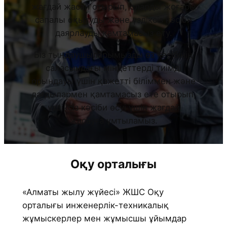
жағдай жасай отырып, оларды жоғары
сапалы оқытуды және үздіксіз кәсіби
даярлауды қамтамасыз ету.
Біз тыңдаушыларымызды өз кәсібінің
саласындағы міндеттерді тиімді
орындауы үшін қажетті біліммен және
дағдылармен қамтамасыз ете отырып,
үздіксіз кәсіби өсуі үшін жағдай
жасауға ұмтыламыз.
Оқу орталығы
«Алматы жылу жүйесі» ЖШС Оқу
орталығы инженерлік-техникалық
жұмыскерлер мен жұмысшы ұйымдар