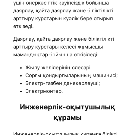
үшін өнеркәсіптік қауіпсіздік бойынша
даярлау, қайта даярлау және біліктілікті
арттыру курстарын куәлік бере отырып
өткізеді.
Даярлау, қайта даярлау және біліктілікті
арттыру курстары келесі жұмысшы
мамандықтар бойынша өткізіледі:
Жылу желілерінің слесарі
Сорғы қондырғыларының машинисі;
Электр-газбен дәнекерлеуші;
Электрмонтер.
Инженерлік-оқытушылық
құрамы
Инженерлік-оқытушылық құрамға білікті