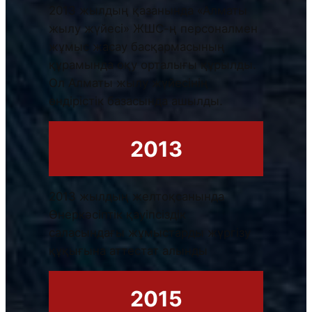
2013 жылдың қазанында «Алматы
жылу жүйесі» ЖШС-ң персоналмен
жұмыс жасау басқармасының
құрамында оқу орталығы құрылды.
Ол Алматы жылу жүйесінің
өндірістік базасында ашылды.
2013
2013 жылдың желтоқсанында
Өнеркәсіптік қауіпсіздік
саласындағы жұмыстарды жүргізу
құқығына аттестат алынды
2015