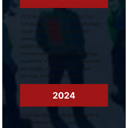
2019 жылдың наурызында Оқу
орталығы өнеркәсіптік қауіпсіздік
талаптары мен нормаларына
сәйкестігін растау үшін
сараптамадан өтті. Оның
нәтижелері бойынша осы салада
қызметін жүзеге асыру мүмкіндігі
расталды, сондай-ақ растама
ретінде Аттестат берілді.
2024
2024 жылдың наурызында қайта
сараптама өткізіліп, оның