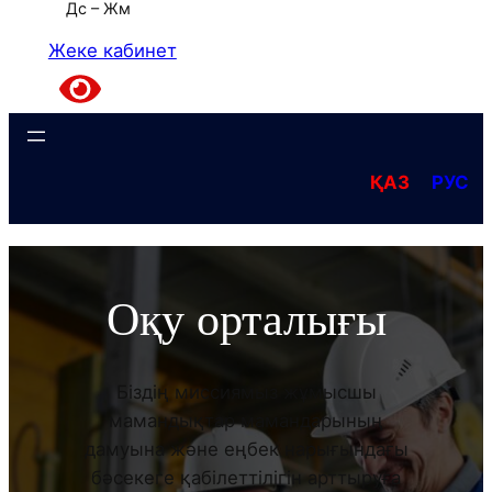
Дс – Жм
Жеке кабинет
ҚАЗ
РУС
Оқу орталығы
Біздің миссиямыз жұмысшы
мамандықтар мамандарының
дамуына және еңбек нарығындағы
бәсекеге қабілеттілігін арттыруға