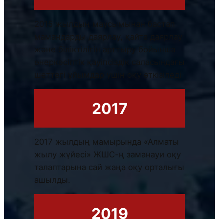
2015 жылдың маусымынан бастап
мамандарды даярлау, қайта даярлау
және біліктілігін арттыру бойынша
өнеркәсіптік қауіпсіздік саласындағы
шеттегі ұйымдар үшін оқу өткізіледі
2017
2017 жылдың мамырында «Алматы
жылу жүйесі» ЖШС-ң заманауи оқу
талаптарына сай жаңа оқу орталығы
ашылды.
2019