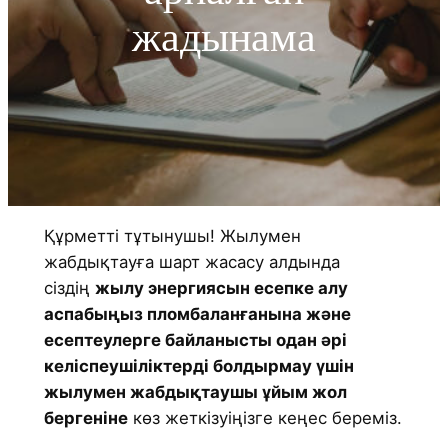
жадынама
Құрметті тұтынушы! Жылумен
жабдықтауға шарт жасасу алдында
сіздің
жылу энергиясын есепке алу
аспабыңыз пломбаланғанына және
есептеулерге байланысты одан әрі
келіспеушіліктерді болдырмау үшін
жылумен жабдықтаушы ұйым жол
бергеніне
көз жеткізуіңізге кеңес береміз.