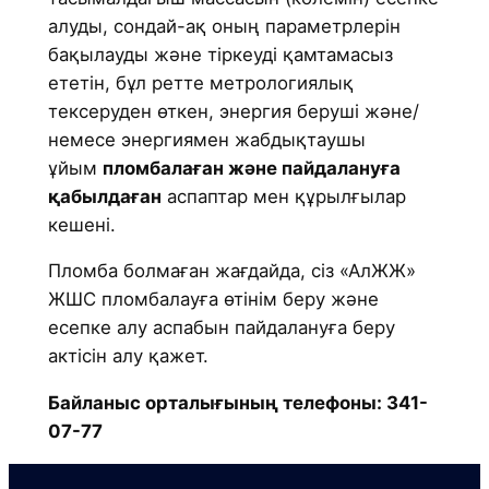
алуды, сондай-ақ оның параметрлерін
бақылауды және тіркеуді қамтамасыз
ететін, бұл ретте метрологиялық
тексеруден өткен, энергия беруші және/
немесе энергиямен жабдықтаушы
ұйым
пломбалаған және пайдалануға
қабылдаған
аспаптар мен құрылғылар
кешені.
Пломба болмаған жағдайда, сіз «АлЖЖ»
ЖШС пломбалауға өтінім беру және
есепке алу аспабын пайдалануға беру
актісін алу қажет.
Байланыс орталығының телефоны: 341-
07-77