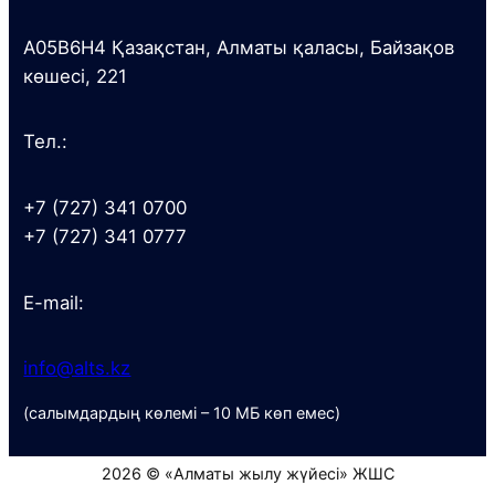
A05B6H4 Қазақстан, Алматы қаласы, Байзақов
көшесі, 221
Тел.:
+7 (727) 341 0700
+7 (727) 341 0777
E-mail:
info@alts.kz
(салымдардың көлемі – 10 МБ көп емес)
2026 © «Алматы жылу жүйесі» ЖШС