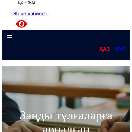
Дс – Жм
Жеке кабинет
ҚАЗ
РУС
Заңды тұлғаларға
арналған