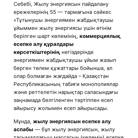
Себебі, Жылу энергиясын пайдалану
ережелерінің 55 — тармағына сәйкес
«Тұтынушы энергиямен жабдықтаушы
ұйыммен жылу энергиясы үшін өтінім
берілген шарт көлемінің,
коммерциялық
есепке алу құралдары
көрсеткіштерінің
негіздерінде
энергиямен жабдықтаушы ұйым жазып
берген төлем құжаттары бойынша, ал
олар болмаған жағдайда – Қазақстан
Республикасының табиғи монополиялар
және реттелетін нарықтар саласындағы
заңнамада белгіленген тәртіппен есеп
айырысу жолымен есеп айырысады.
Мұнда,
жылу энергиясын есепке алу
аспабы
— бұл жылу энергиясын, жылу
тасымалдағыш массасын (көлемін) есепке