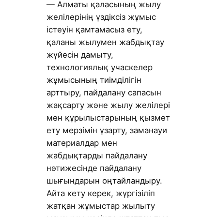
— Алматы қаласының жылу
желілерінің үздіксіз жұмыс
істеуін қамтамасыз ету,
қаланы жылумен жабдықтау
жүйесін дамыту,
технологиялық учаскелер
жұмысының тиімділігін
арттыру, пайдалану сапасын
жақсарту және жылу желілері
мен құрылыстарының қызмет
ету мерзімін ұзарту, заманауи
материалдар мен
жабдықтарды пайдалану
нәтижесінде пайдалану
шығындарын оңтайландыру.
Айта кету керек, жүргізіліп
жатқан жұмыстар жылыту