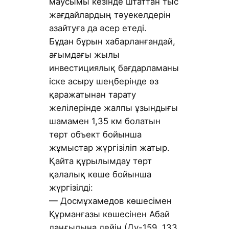
маусымы кезінде штаттан тыс
жағдайлардың тәуекелдерін
азайтуға да әсер етеді.
Бұдан бұрын хабарланғандай,
ағымдағы жылы
инвестициялық бағдарламаны
іске асыру шеңберінде өз
қаражатынан тарату
желілерінде жалпы ұзындығы
шамамен 1,35 км болатын
төрт объект бойынша
жұмыстар жүргізіліп жатыр.
Қайта құрылымдау төрт
қалалық көше бойынша
жүргізілді:
— Досмұхамедов көшесімен
Құрманғазы көшесінен Абай
даңғылына дейін (Ду-159, 133,