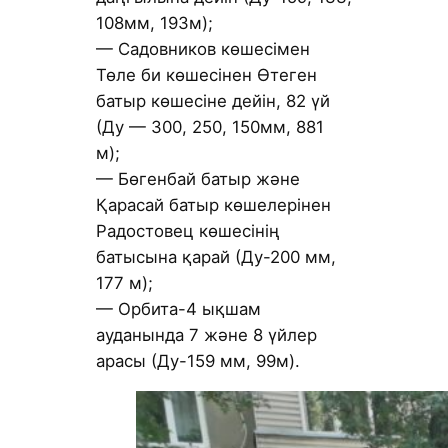
108мм, 193м);
— Садовников көшесімен
Төле би көшесінен Өтеген
батыр көшесіне дейін, 82 үй
(Ду — 300, 250, 150мм, 881
м);
— Бөгенбай батыр және
Қарасай батыр көшелерінен
Радостовец көшесінің
батысына қарай (Ду-200 мм,
177 м);
— Орбита-4 ықшам
ауданында 7 және 8 үйлер
арасы (Ду-159 мм, 99м).