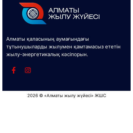
Алматы қаласының аумағындағы
тұтынушыларды жылумен қамтамасыз ететін
жылу-энергетикалық кәсіпорын.
2026 © «Алматы жылу жүйесі» ЖШС