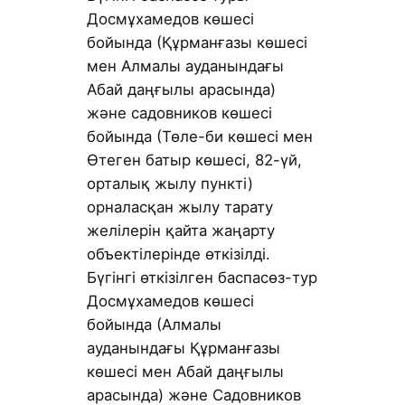
Досмұхамедов көшесі
бойында (Құрманғазы көшесі
мен Алмалы ауданындағы
Абай даңғылы арасында)
және садовников көшесі
бойында (Төле-би көшесі мен
Өтеген батыр көшесі, 82-үй,
орталық жылу пункті)
орналасқан жылу тарату
желілерін қайта жаңарту
объектілерінде өткізілді.
Бүгінгі өткізілген баспасөз-тур
Досмұхамедов көшесі
бойында (Алмалы
ауданындағы Құрманғазы
көшесі мен Абай даңғылы
арасында) және Садовников