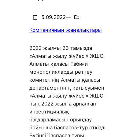
5.09.2022
—
Компанияның жаңалықтары
2022 жылғы 23 тамызда
«Алматы жылу жүйесі» ЖШС
Алматы қаласы Табиғи
монополияларды реттеу
комитетінің Алматы қаласы
департаментінің қатысуымен
«Алматы жылу жүйесі» ЖШС-
ның 2022 жылға арналған
инвестициялық
бағдарламасын орындау
бойынша баспасөз-тур өткізді.
Бүгінгі баспасөз туры