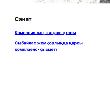
Санат
Компанияның жаңалықтары
Сыбайлас жемқорлыққа қарсы
комплаенс-қызметі