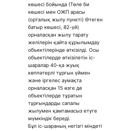
көшесі бойында (Төле би
көшесі мен ОЖП арасы
(орталық жылу пункті) Өтеген
батыр көшесі, 82-үй)
орналасқан жылу тарату
желілерін қайта құрылымдау
объектілерінде өткізілді. Осы
объектілерде өткізілетін іс-
шаралар 40-қа жуық
көппәтерлі тұрғын үймен
және іргелес аумақта
орналасқан 15 өзге де
объектілерде тұратын
тұрғындарды сапалы
жылумен қамтамасыз етуге
мүмкіндік береді.
Бұл іс-шараның негізгі міндеті