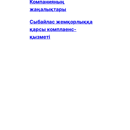
Компанияның
жаңалықтары
Сыбайлас жемқорлыққа
қарсы комплаенс-
қызметі