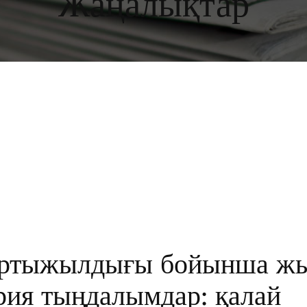
Жаңалықтар
артыжылдығы бойынша ж
рия тыңдалымдар: қалай