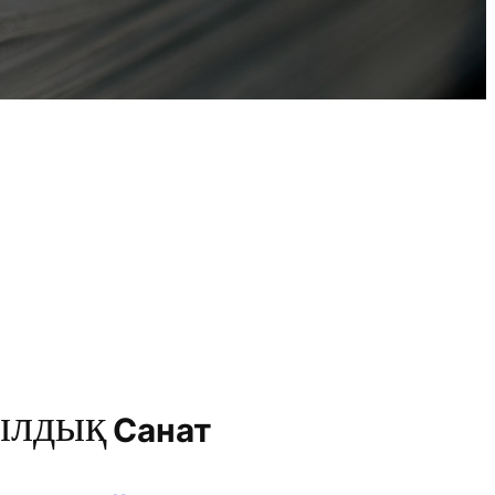
ылдық
Санат