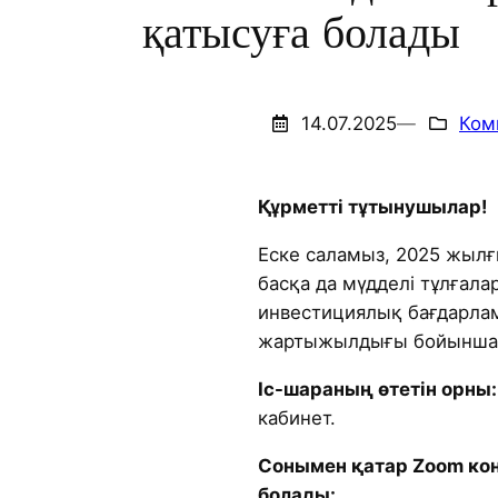
қатысуға болады
14.07.2025
—
Ком
Құрметті тұтынушылар!
Еске саламыз, 2025 жылғ
басқа да мүдделі тұлғала
инвестициялық бағдарла
жартыжылдығы бойынша 
Іс-шараның өтетін орны:
кабинет.
Сонымен қатар Zoom ко
болады: