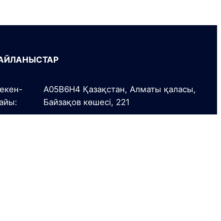
АЙЛАНЫСТАР
екен-
A05B6H4 Қазақстан, Алматы қаласы,
айы:
Байзақов көшесі, 221
л.:
+7 (727) 341 0700
+7 (727) 341 0777
mail:
info@alts.kz
(салымдардың көлемі – 10 МБ көп емес)