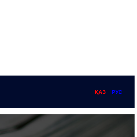
ҚАЗ
РУС