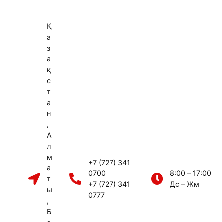
Қ
а
з
а
қ
с
т
а
н
,
А
л
м
+7 (727) 341
а
0700
8:00 – 17:00
т
+7 (727) 341
Дс – Жм
ы
0777
,
Б