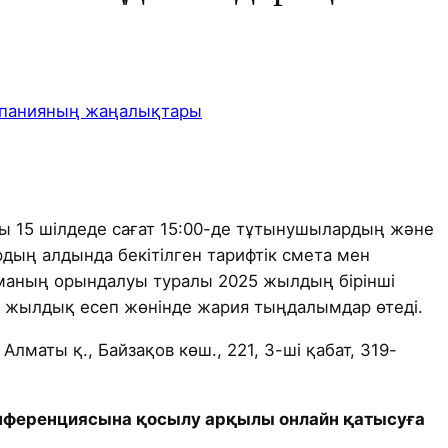
панияның жаңалықтары
ы 15 шілдеде сағат 15:00-де тұтынушылардың және
рдың алдында бекітілген тарифтік смета мен
маның орындалуы туралы 2025 жылдың бірінші
жылдық есеп жөнінде жария тыңдалымдар өтеді.
Алматы қ., Байзақов көш., 221, 3-ші қабат, 319-
нференциясына қосылу арқылы онлайн қатысуға