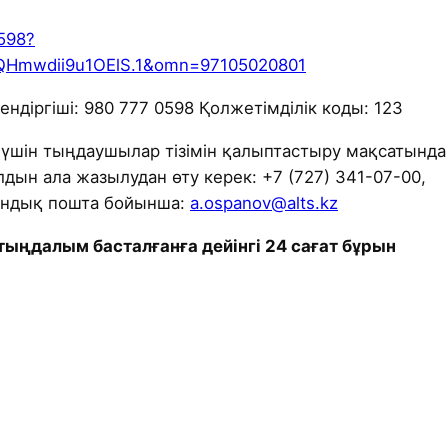
0598?
Hmwdii9u1OElS.1&omn=97105020801
діргіші: 980 777 0598 Қолжетімділік коды: 123
 үшін тыңдаушылар тізімін қалыптастыру мақсатында
дын ала жазылудан өту керек: +7 (727) 341-07-00,
рондық пошта бойынша:
a.ospanov@alts.kz
ыңдалым басталғанға дейінгі 24 сағат бұрын