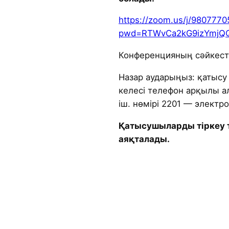
https://zoom.us/j/980777
pwd=RTWvCa2kG9izYmjQQ
Конференцияның сәйкестен
Назар аударыңыз: қатысу
келесі телефон арқылы ал
іш. нөмірі 2201 — элект
Қатысушыларды тіркеу т
аяқталады.