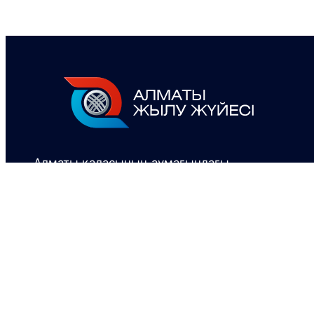
Алматы қаласының аумағындағы
тұтынушыларды жылумен қамтамасыз ететін
жылу-энергетикалық кәсіпорын.