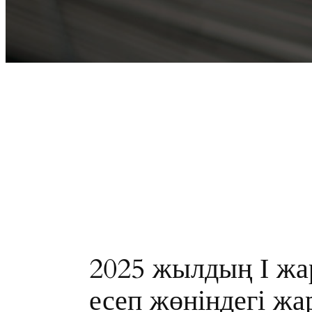
2025 жылдың І ж
есеп жөніндегі жа