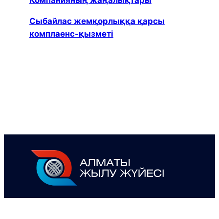
Компанияның жаңалықтары
Сыбайлас жемқорлыққа қарсы
комплаенс-қызметі
Алматы қаласының аумағындағы