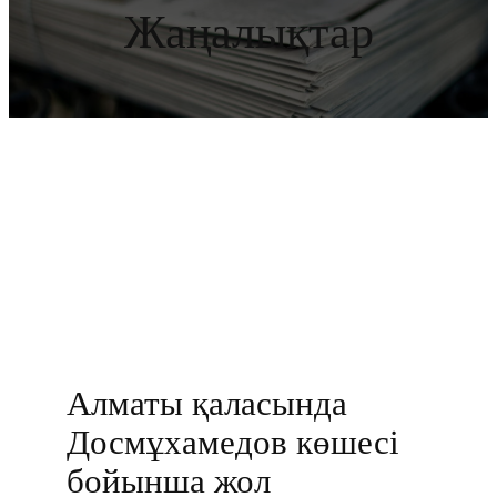
Жаңалықтар
Алматы қаласында
Досмұхамедов көшесі
бойынша жол