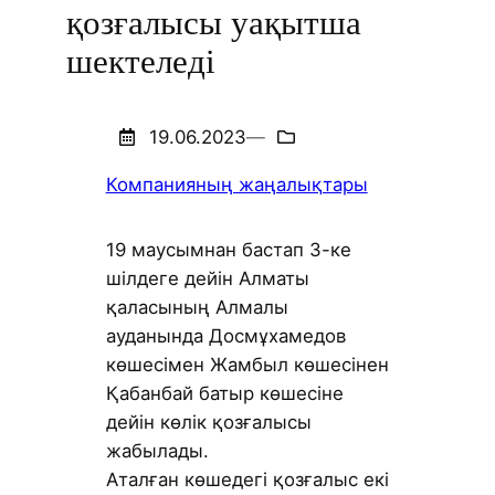
қозғалысы уақытша
шектеледі
19.06.2023
—
Компанияның жаңалықтары
19 маусымнан бастап 3-ке
шілдеге дейін Алматы
қаласының Алмалы
ауданында Досмұхамедов
көшесімен Жамбыл көшесінен
Қабанбай батыр көшесіне
дейін көлік қозғалысы
жабылады.
Аталған көшедегі қозғалыс екі