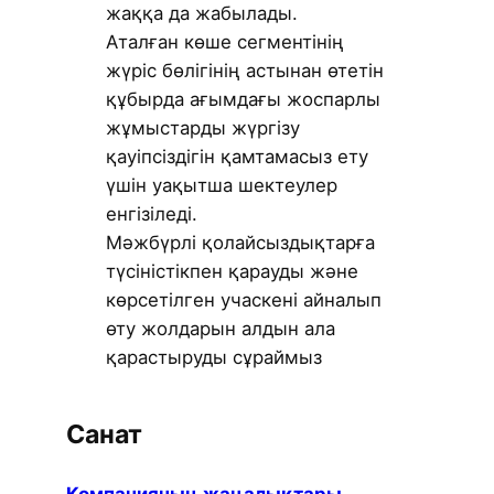
жаққа да жабылады.
Аталған көше сегментінің
жүріс бөлігінің астынан өтетін
құбырда ағымдағы жоспарлы
жұмыстарды жүргізу
қауіпсіздігін қамтамасыз ету
үшін уақытша шектеулер
енгізіледі.
Мәжбүрлі қолайсыздықтарға
түсіністікпен қарауды және
көрсетілген учаскені айналып
өту жолдарын алдын ала
қарастыруды сұраймыз
Санат