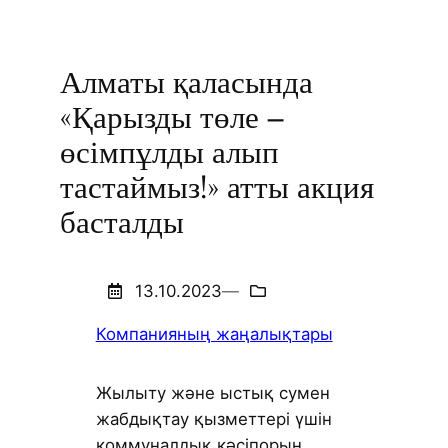
Алматы қаласында
«Қарызды төле –
өсімпұлды алып
тастаймыз!» атты акция
басталды
13.10.2023
—
Компанияның жаңалықтары
Жылыту және ыстық сумен
жабдықтау қызметтері үшін
коммуналдық кәсіпорын