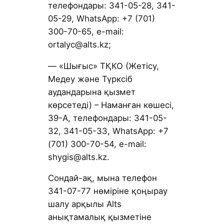
телефондары: 341-05-28, 341-
05-29, WhatsApp: +7 (701)
300-70-65, е-mail:
ortalyc@alts.kz;
— «Шығыс» ТҚКО (Жетісу,
Медеу және Түрксіб
аудандарына қызмет
көрсетеді) – Наманған көшесі,
39-А, телефондары: 341-05-
32, 341-05-33, WhatsApp: +7
(701) 300-70-54, е-mail:
shygis@alts.kz.
Сондай-ақ, мына телефон
341-07-77 нөміріне қоңырау
шалу арқылы Alts
анықтамалық қызметіне