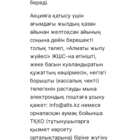
береді.
Акцияға қатысу үшін
ағымдағы жылдың қазан
айынан желтоқсан айының
соңына дейін берешекті
толық төлеп, «Алматы жылу
жүйесі» ЖШС-на өтінішті,
жеке басын куәландыратын
құжаттың көшірмесін, негізгі
борышты (кассалық чекті)
төлегенін растауды мына
электрондық поштаға ұсыну
қажет: info@alts.kz немесе
орналасқан аумақ бойынша
ТҚКО (тұтынушыларға
қызмет көрсету
орталықтарына) біріне жүгіну