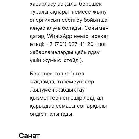
хабарласу арқылы берешек
туралы ақпарат немесе жылу
энергиясын есептеу бойынша
кеңес алуға болады. Сонымен
қатар, WhatsApp нөмірі әрекет
етеді: +7 (701) 027-11-20 (тек
хабарламаларды қабылдау
үшін жұмыс істейді).
Берешек төленбеген
жағдайда, төлемеушілер
жылумен жабдықтау
қызметтерінен өшіріледі, ал
қарыздар сомасы сот арқылы
өндіріп алынады.
Санат