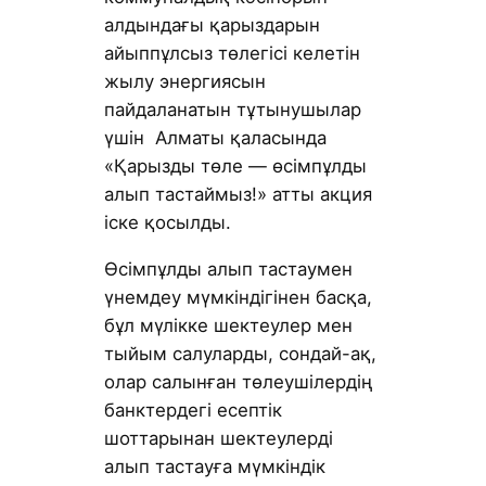
алдындағы қарыздарын
айыппұлсыз төлегісі келетін
жылу энергиясын
пайдаланатын тұтынушылар
үшін Алматы қаласында
«Қарызды төле — өсімпұлды
алып тастаймыз!» атты акция
іске қосылды.
Өсімпұлды алып тастаумен
үнемдеу мүмкіндігінен басқа,
бұл мүлікке шектеулер мен
тыйым салуларды, сондай-ақ,
олар салынған төлеушілердің
банктердегі есептік
шоттарынан шектеулерді
алып тастауға мүмкіндік