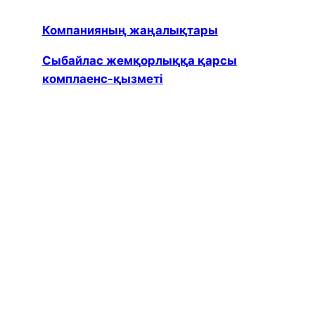
Компанияның жаңалықтары
Сыбайлас жемқорлыққа қарсы
комплаенс-қызметі