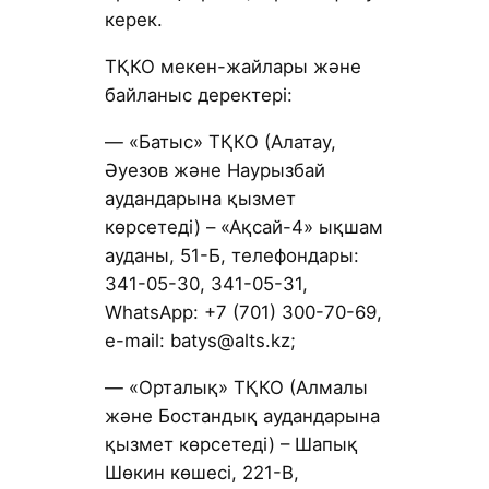
керек.
ТҚКО мекен-жайлары және
байланыс деректері:
— «Батыс» ТҚКО (Алатау,
Әуезов және Наурызбай
аудандарына қызмет
көрсетеді) – «Ақсай-4» ықшам
ауданы, 51-Б, телефондары:
341-05-30, 341-05-31,
WhatsApp: +7 (701) 300-70-69,
е-mail: batys@alts.kz;
— «Орталық» ТҚКО (Алмалы
және Бостандық аудандарына
қызмет көрсетеді) – Шапық
Шөкин көшесі, 221-В,