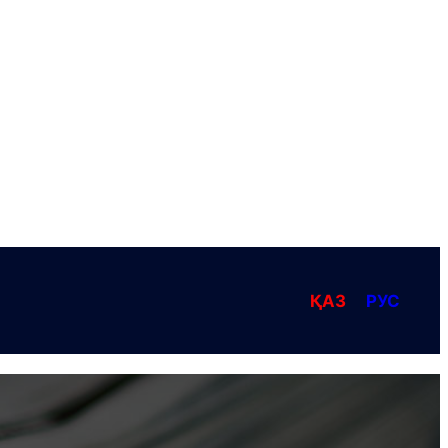
ҚАЗ
РУС