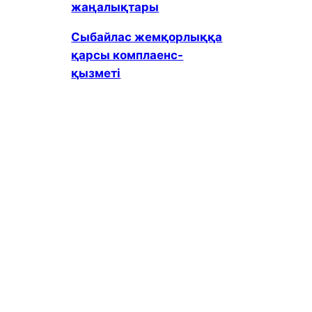
жаңалықтары
Сыбайлас жемқорлыққа
қарсы комплаенс-
қызметі