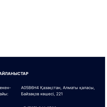
АЙЛАНЫСТАР
екен-
A05B6H4 Қазақстан, Алматы қаласы,
айы:
Байзақов көшесі, 221