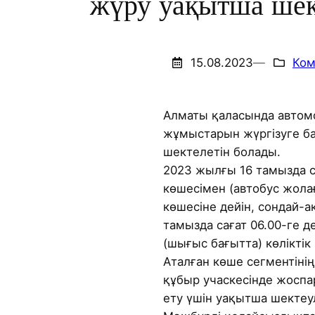
жүру уақытша шек
15.08.2023
—
Ком
Алматы қаласында автом
жұмыстарын жүргізуге б
шектелетін болады.
2023 жылғы 16 тамызда с
көшесімен (автобус жола
көшесіне дейін, сондай-а
тамызда сағат 06.00-ге д
(шығыс бағытта) көліктік 
Аталған көше сегментінің
құбыр учаскесінде жоспа
ету үшін уақытша шектеул