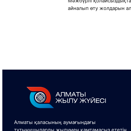
Мәжбүрлі қолайсыздықтарғ
айналып өту жолдарын а
Алматы қаласының аумағындағы
тұтынушыларды жылумен қамтамасыз ететін