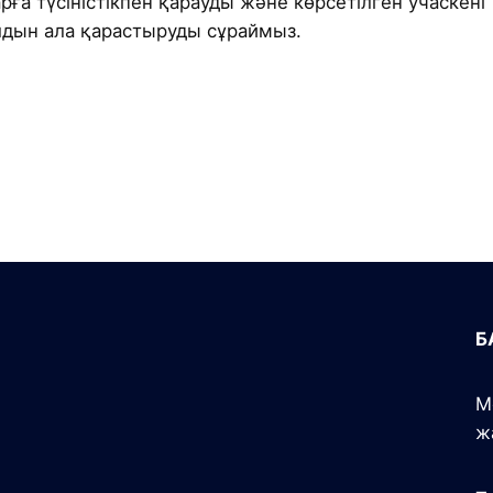
а түсіністікпен қарауды және көрсетілген учаскені
лдын ала қарастыруды сұраймыз.
Б
М
ж