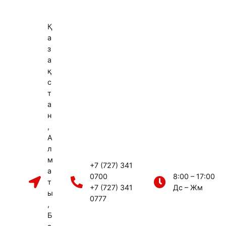
Қ
а
з
а
қ
с
т
а
н
,
А
л
м
+7 (727) 341
а
0700
8:00 – 17:00
т
+7 (727) 341
Дс – Жм
ы
0777
,
Б