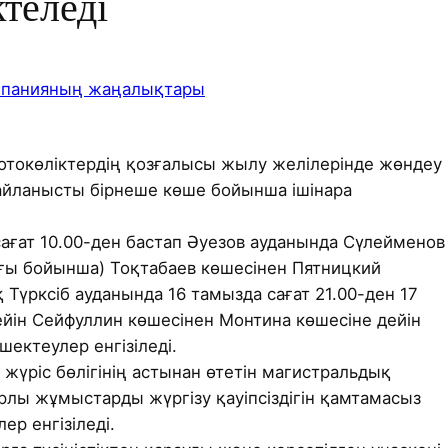
теледі
панияның жаңалықтары
отокөліктердің қозғалысы жылу желілерінде жөндеу
айланысты бірнеше көше бойынша ішінара
ағат 10.00-ден бастап Әуезов ауданында Сүлейменов
ғы бойынша) Тоқтабаев көшесінен Пятницкий
қ Түрксіб ауданында 16 тамызда сағат 21.00-ден 17
ейін Сейфуллин көшесінен Монтина көшесіне дейін
шектеулер енгізіледі.
 жүріс бөлігінің астынан өтетін магистральдық
рлы жұмыстарды жүргізу қауіпсіздігін қамтамасыз
ер енгізіледі.