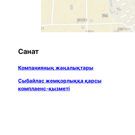
Санат
Компанияның жаңалықтары
Сыбайлас жемқорлыққа қарсы
комплаенс-қызметі