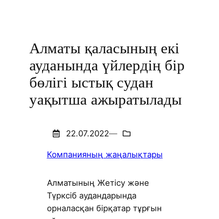
Алматы қаласының екі
ауданында үйлердің бір
бөлігі ыстық судан
уақытша ажыратылады
22.07.2022
—
Компанияның жаңалықтары
Алматының Жетісу және
Түрксіб аудандарында
орналасқан бірқатар тұрғын