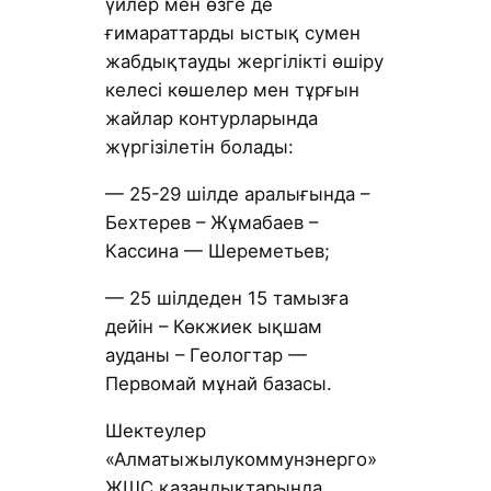
үйлер мен өзге де
ғимараттарды ыстық сумен
жабдықтауды жергілікті өшіру
келесі көшелер мен тұрғын
жайлар контурларында
жүргізілетін болады:
— 25-29 шілде аралығында –
Бехтерев – Жұмабаев –
Кассина — Шереметьев;
— 25 шілдеден 15 тамызға
дейін – Көкжиек ықшам
ауданы – Геологтар —
Первомай мұнай базасы.
Шектеулер
«Алматыжылукоммунэнерго»
ЖШС қазандықтарында