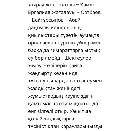
жырау желекжолы – Хамит
Ерғалиев жағалауы – Сәтбаев
– Байтұрсынов – Абай
даңғылы көшелерінің
қиылыстары түзетін аумақта
орналасқан тұрғын үйлер мен
басқа да ғимараттарға ыстық
су берілмейді. Шектеулер
жылу желілерін қайта
жаңғырту кезеңінде
тұтынушыларды ыстық сумен
жабдықтау жөніндегі
жұмыстардың қауіпсіздігін
қамтамасыз ету мақсатында
енгізілгелі отыр. Уақытша
қолайсыздықтарға
түсіністікпен қарауларыңызды