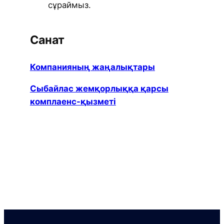
сұраймыз.
Санат
Компанияның жаңалықтары
Сыбайлас жемқорлыққа қарсы
комплаенс-қызметі