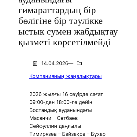
ғимараттардың бір
бөлігіне бір тәулікке
ыстық сумен жабдықтау
қызметі көрсетілмейді
14.04.2026
—
Компанияның жаңалықтары
2026 жылғы 16 сәуірде сағат
09:00-ден 18:00-ге дейін
Бостандық ауданындағы
Масанчи – Сәтбаев –
Сейфуллин даңғылы –
Тимирязев – Байзақов – Бұхар