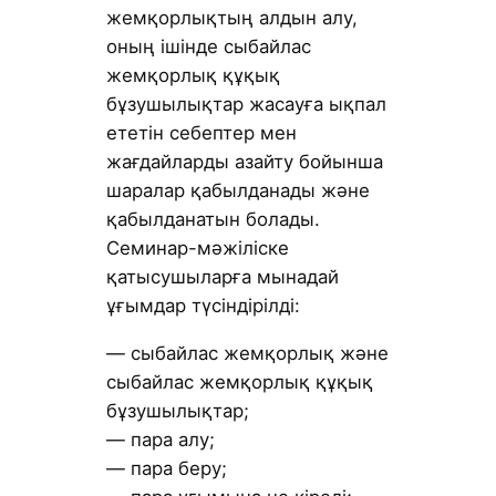
жемқорлықтың алдын алу,
оның ішінде сыбайлас
жемқорлық құқық
бұзушылықтар жасауға ықпал
ететін себептер мен
жағдайларды азайту бойынша
шаралар қабылданады және
қабылданатын болады.
Семинар-мәжіліске
қатысушыларға мынадай
ұғымдар түсіндірілді:
— сыбайлас жемқорлық және
сыбайлас жемқорлық құқық
бұзушылықтар;
— пара алу;
— пара беру;