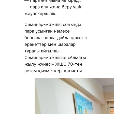
— пара ұғымына не кіреді;
— пара алу және беру үшін
жауапкершілік.
Семинар-мәжіліс соңында
пара ұсынған немесе
бопсалаған жағдайда қажетті
әрекеттер мен шаралар
туралы айтылды.
Семинар-мәжіліске «Алматы
жылу жүйесі» ЖШС 70-тен
астам қызметкері қатысты.