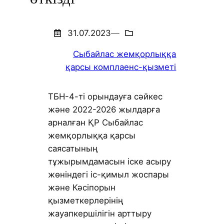
31.07.2023
—
Сыбайлас жемқорлыққа
қарсы комплаенс-қызметі
ТБН-4-ті орындауға сәйкес
және 2022-2026 жылдарға
арналған ҚР Сыбайлас
жемқорлыққа қарсы
саясатының
тұжырымдамасын іске асыру
жөніндегі іс-қимыл жоспары
және Кәсіпорын
қызметкерлерінің
жауапкершілігін арттыру