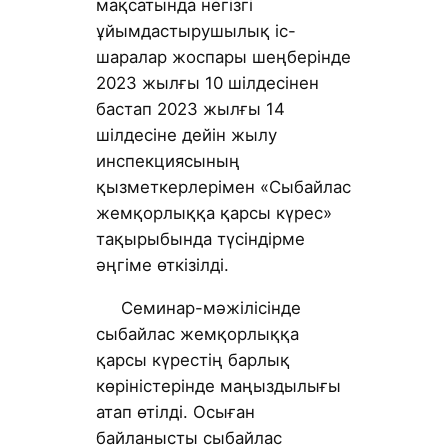
мақсатында негізгі
ұйымдастырушылық іс-
шаралар жоспары шеңберінде
2023 жылғы 10 шілдесінен
бастап 2023 жылғы 14
шілдесіне дейін жылу
инспекциясының
қызметкерлерімен «Сыбайлас
жемқорлыққа қарсы күрес»
тақырыбында түсіндірме
әңгіме өткізілді.
Семинар-мәжілісінде
сыбайлас жемқорлыққа
қарсы күрестің барлық
көріністерінде маңыздылығы
атап өтілді. Осыған
байланысты сыбайлас