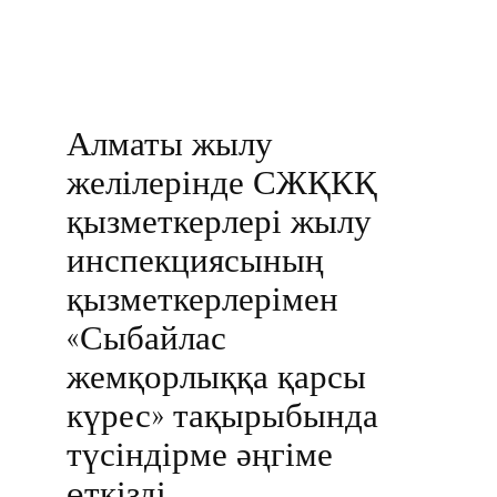
Алматы жылу
желілерінде СЖҚКҚ
қызметкерлері жылу
инспекциясының
қызметкерлерімен
«Сыбайлас
жемқорлыққа қарсы
күрес» тақырыбында
түсіндірме әңгіме
өткізді