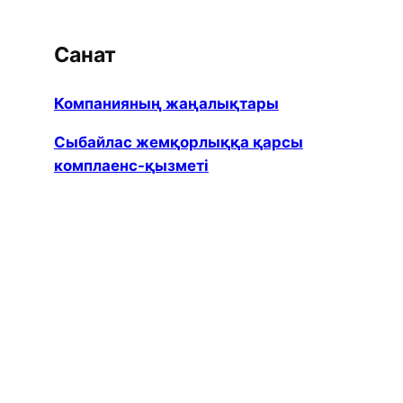
Санат
Компанияның жаңалықтары
Сыбайлас жемқорлыққа қарсы
комплаенс-қызметі