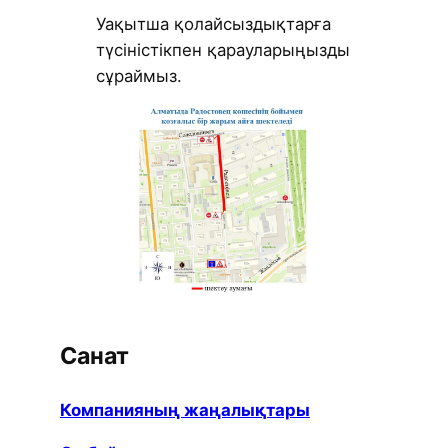
Уақытша қолайсыздықтарға
түсіністікпен қарауларыңызды
сұраймыз.
Санат
Компанияның жаңалықтары