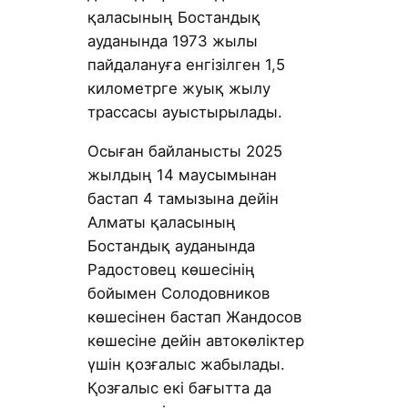
қаласының Бостандық
ауданында 1973 жылы
пайдалануға енгізілген 1,5
километрге жуық жылу
трассасы ауыстырылады.
Осыған байланысты 2025
жылдың 14 маусымынан
бастап 4 тамызына дейін
Алматы қаласының
Бостандық ауданында
Радостовец көшесінің
бойымен Солодовников
көшесінен бастап Жандосов
көшесіне дейін автокөліктер
үшін қозғалыс жабылады.
Қозғалыс екі бағытта да