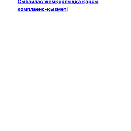
Сыбайлас жемқорлыққа қарсы
комплаенс-қызметі