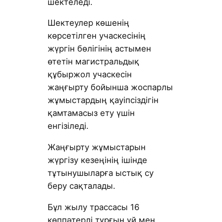
шектеледі.
Шектеулер көшенің
көрсетілген учаскесінің
жүргін бөлігінің астымен
өтетін магистральдық
құбыржол учаскесін
жаңғырту бойынша жоспарлы
жұмыстардың қауіпсіздігін
қамтамасыз ету үшін
енгізіледі.
Жаңғырту жұмыстарын
жүргізу кезеңінің ішінде
тұтынушыларға ыстық су
беру сақталады.
Бұл жылу трассасы 16
көппәтерлі тұрғын үй мен