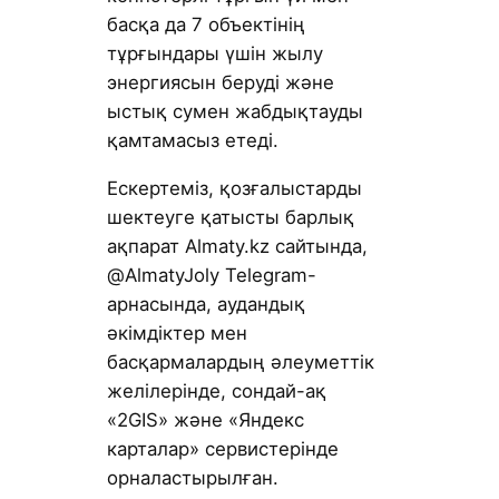
басқа да 7 объектінің
тұрғындары үшін жылу
энергиясын беруді және
ыстық сумен жабдықтауды
қамтамасыз етеді.
Ескертеміз, қозғалыстарды
шектеуге қатысты барлық
ақпарат Almaty.kz сайтында,
@AlmatyJoly Telegram-
арнасында, аудандық
әкімдіктер мен
басқармалардың әлеуметтік
желілерінде, сондай-ақ
«2GIS» және «Яндекс
карталар» сервистерінде
орналастырылған.