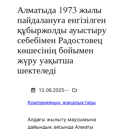
Алматыда 1973 жылы
пайдалануға енгізілген
құбыржолды ауыстыру
себебімен Радостовец
көшесінің бойымен
жүру уақытша
шектеледі
13.06.2025
—
Компанияның жаңалықтары
Алдағы жылыту маусымына
дайындық аясында Алматы