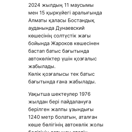
2024 жылдың 11 маусымы
мен 15 қыркүйегі аралығында
Алматы қаласы Бостандық
ауданында Дунаевский
көшесінің солтүстік жағы
бойында Жароков көшесінен
бастап батыс бағытында
автокөліктер үшін қозғалыс
жабылады.
Көлік қозғалысы тек батыс
бағытында ғана жабылады.
Уақытша шектеулер 1976
жылдан бері пайдалануға
берілген жалпы ұзындығы
1240 метр болатын, аталған
көше бөлігінің автокөлік жолы