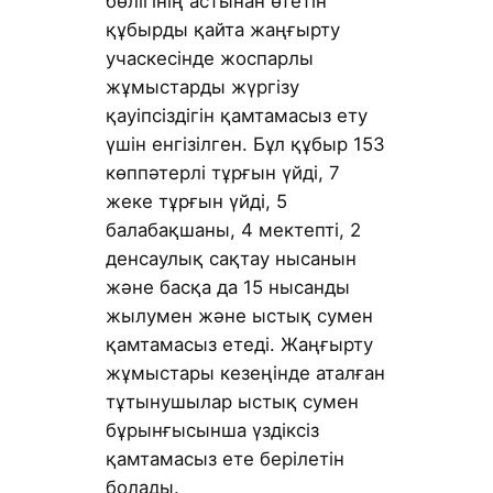
бөлігінің астынан өтетін
құбырды қайта жаңғырту
учаскесінде жоспарлы
жұмыстарды жүргізу
қауіпсіздігін қамтамасыз ету
үшін енгізілген. Бұл құбыр 153
көппәтерлі тұрғын үйді, 7
жеке тұрғын үйді, 5
балабақшаны, 4 мектепті, 2
денсаулық сақтау нысанын
және басқа да 15 нысанды
жылумен және ыстық сумен
қамтамасыз етеді. Жаңғырту
жұмыстары кезеңінде аталған
тұтынушылар ыстық сумен
бұрынғысынша үздіксіз
қамтамасыз ете берілетін
болады.