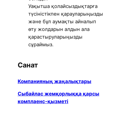
Уақытша қолайсыздықтарға
түсіністікпен қарауларыңызды
және бұл аумақты айналып
өту жолдарын алдын ала
қарастыруларыңызды
сұраймыз.
Санат
Компанияның жаңалықтары
Сыбайлас жемқорлыққа қарсы
комплаенс-қызметі