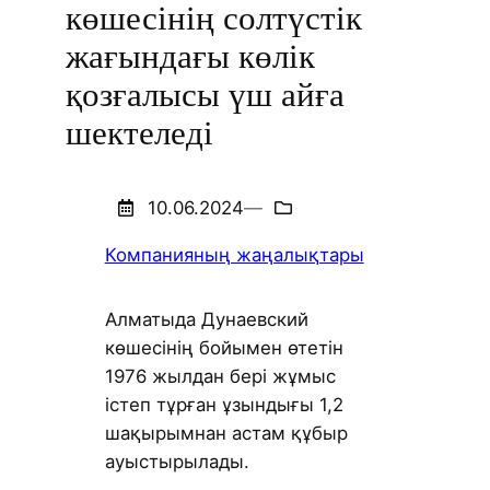
көшесінің солтүстік
жағындағы көлік
қозғалысы үш айға
шектеледі
10.06.2024
—
Компанияның жаңалықтары
Алматыда Дунаевский
көшесінің бойымен өтетін
1976 жылдан бері жұмыс
істеп тұрған ұзындығы 1,2
шақырымнан астам құбыр
ауыстырылады.