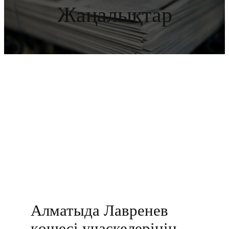
Жаңалықтар
Алматыда Лавренев
көшесі учаскелерінің