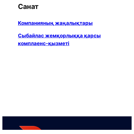
Санат
Компанияның жаңалықтары
Сыбайлас жемқорлыққа қарсы
комплаенс-қызметі