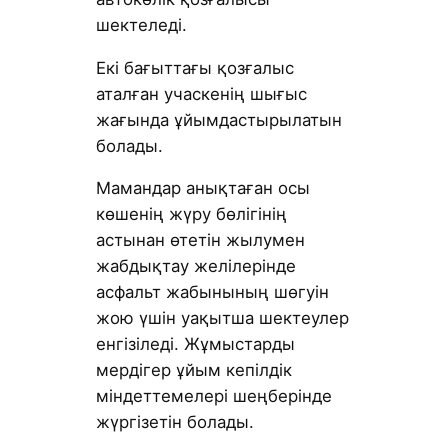
шектеледі.
Екі бағыттағы қозғалыс
аталған учаскенің шығыс
жағында ұйымдастырылатын
болады.
Мамандар анықтаған осы
көшенің жүру бөлігінің
астынан өтетін жылумен
жабдықтау желілерінде
асфальт жабынының шөгуін
жою үшін уақытша шектеулер
енгізіледі. Жұмыстарды
мердігер ұйым кепілдік
міндеттемелері шеңберінде
жүргізетін болады.