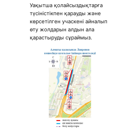
Уақытша қолайсыздықтарға
түсіністікпен қарауды және
көрсетілген учаскені айналып
өту жолдарын алдын ала
қарастыруды сұраймыз.