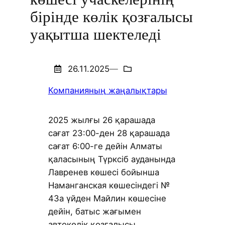
бірінде көлік қозғалысы
уақытша шектеледі
26.11.2025
—
Компанияның жаңалықтары
2025 жылғы 26 қарашада
сағат 23:00-ден 28 қарашада
сағат 6:00-ге дейін Алматы
қаласының Түрксіб ауданында
Лавренев көшесі бойынша
Наманганская көшесіндегі №
43а үйден Майлин көшесіне
дейін, батыс жағымен
автокөлік қозғалысы