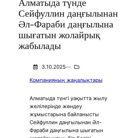
Алматыда түнде
Сейфуллин даңғылынан
Әл-Фараби даңғылына
шығатын жолайрық
жабылады
3.10.2025
—
Компанияның жаңалықтары
Алматыда түнгі уақытта жылу
желілерінде жөндеу
жұмыстарына байланысты
Сейфуллин даңғылынан Әл-
Фараби даңғылына шығатын