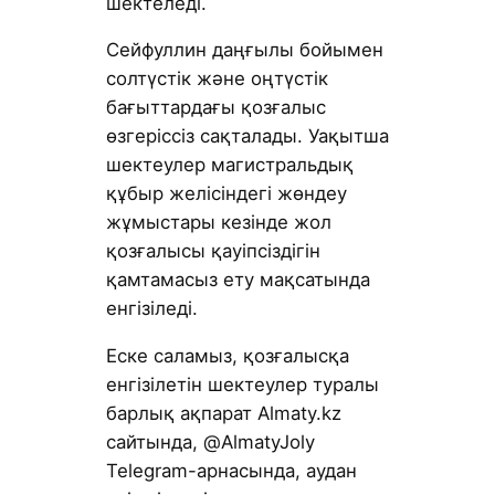
шектеледі.
Сейфуллин даңғылы бойымен
солтүстік және оңтүстік
бағыттардағы қозғалыс
өзгеріссіз сақталады. Уақытша
шектеулер магистральдық
құбыр желісіндегі жөндеу
жұмыстары кезінде жол
қозғалысы қауіпсіздігін
қамтамасыз ету мақсатында
енгізіледі.
Еске саламыз, қозғалысқа
енгізілетін шектеулер туралы
барлық ақпарат Almaty.kz
сайтында, @AlmatyJoly
Telegram-арнасында, аудан