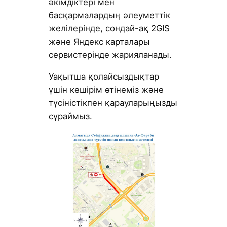
әкімдіктері мен
басқармалардың әлеуметтік
желілерінде, сондай-ақ 2GIS
және Яндекс карталары
сервистерінде жарияланады.
Уақытша қолайсыздықтар
үшін кешірім өтінеміз және
түсіністікпен қарауларыңызды
сұраймыз.