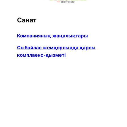
Санат
Компанияның жаңалықтары
Сыбайлас жемқорлыққа қарсы
комплаенс-қызметі