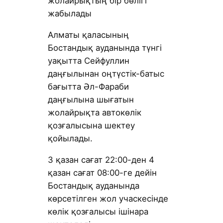
жолайрықтың бір бөлігі
жабылады
Алматы қаласының
Бостандық ауданында түнгі
уақытта Сейфуллин
даңғылынан оңтүстік-батыс
бағытта Әл-Фараби
даңғылына шығатын
жолайрықта автокөлік
қозғалысына шектеу
қойылады.
3 қазан сағат 22:00-ден 4
қазан сағат 08:00-ге дейін
Бостандық ауданында
көрсетілген жол учаскесінде
көлік қозғалысы ішінара