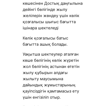
көшесінен Достық даңғылына
дейінгі бөлігінде жылу
желілерін жөндеу үшін көлік
қозғалысы шығыс бағытта
ішінара шектеледі
Көлік қозғалысы батыс
бағытта ашық болады.
Уақытша шектеулер аталған
көше бөлігінің көлік жүретін
жол бөлігінің астынан өтетін
жылу құбырын алдағы
жылыту маусымына
дайындық жұмыстарының
қауіпсіздігін қамтамасыз ету
үшін енгізіліп отыр.