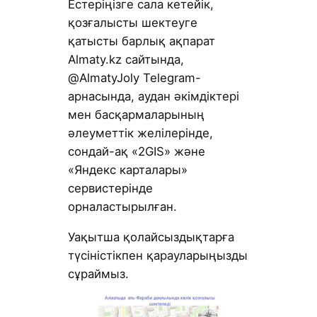
Естеріңізге сала кетейік,
қозғалысты шектеуге
қатысты барлық ақпарат
Almaty.kz сайтында,
@AlmatyJoly Telegram-
арнасында, аудан әкімдіктері
мен басқармаларының
әлеуметтік желілерінде,
сондай-ақ «2GIS» және
«Яндекс карталары»
сервистерінде
орналастырылған.
Уақытша қолайсыздықтарға
түсіністікпен қарауларыңызды
сұраймыз.