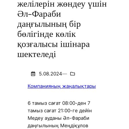
желілерін жөндеу үшін
Әл-Фараби
даңғылының бір
бөлігінде көлік
қозғалысы ішінара
шектеледі
5.08.2024
—
Компанияның жаңалықтары
6 тамыз сағат 08:00-ден 7
тамыз сағат 21:00-ге дейін
Медеу ауданы Әл-Фараби
даңғылының Меңдіқұлов