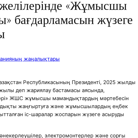
желілерінде «Жұмысшы
» бағдарламасын жүзеге
ы
анияның жаңалықтары
азақстан Республикасының Президенті, 2025 жылды
ылы деп жариялау бастамасы аясында,
ері» ЖШС жұмысшы мамандықтардың мәртебесін
йындықты жаңғыртуға және жұмысшылардың еңбек
ытталған іс-шаралар жоспарын жүзеге асыруды
дәнекерлеушілер, электромонтерлер және сорғы