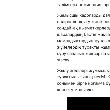
тәлімгер» номинациялары
Жұмысшы кадрларды даярл
өндірістік оқыту және өне
сондай-ақ қызметкерлерд
шаралардың басты мақс
мамандықтардың құндылы
жүйелердің тұрақты жұм
сүру сапасын жақсартатын
жасау.
Жылу желілері жұмысш
тұрақтылығының негізі. 
сонымен бірге қоғамға 
көрсету маңызды.