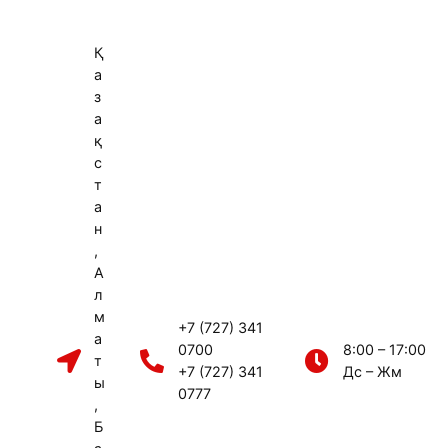
Қ
а
з
а
қ
с
т
а
н
,
А
л
м
+7 (727) 341
а
0700
8:00 – 17:00
т
+7 (727) 341
Дс – Жм
ы
0777
,
Б