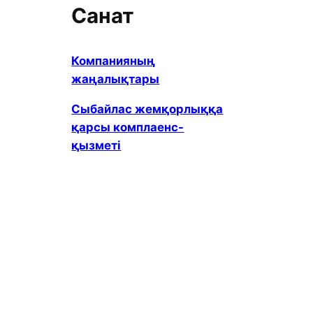
Санат
Компанияның
жаңалықтары
Сыбайлас жемқорлыққа
қарсы комплаенс-
қызметі