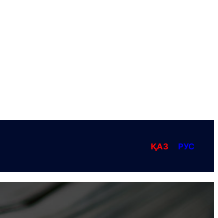
ҚАЗ
РУС