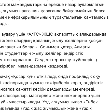
тері мамандықтарына ерекше назар аударылатын
ң жұмысы алғашқы қарағанда байқалмайтын болса
 мен инфрақұрылымының тұрақтылығын қамтамасыз
ады.
р аудару үшін «АлТС» ЖШС ақпараттық алаңдарында
і және олардың қаланың жылу желілеріне қосқан
рияланатын болады. Сонымен қатар, Алматы
ң студенттерін жылу желілері өндірістік
у жоспарланған. Студенттер жылу жүйелерінің
ірибелі мамандармен кездеседі.
й-ақ «Қосар күн» өткізіледі, онда профильдік оқу
кәсіпорында жұмыс тәжірибесін көріп, өндірістік
мансапқа қажетті кәсіби дағдыларды меңгереді.
ы слесарьлар, мастерлер және инженерлер үшін
ар ұйымдастырылады. Үздік жұмысшылар «Еңбек
йқауында «Үздік жас жұмысшы» және «Үздік