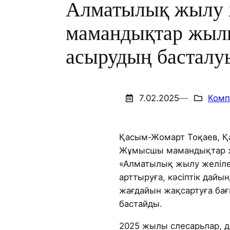
Алматылық жылу 
мамандықтар жылы
асырудың басталу
7.02.2025
—
Комп
Қасым-Жомарт Тоқаев, Қ
Жұмысшы мамандықтар ж
«Алматылық жылу желіл
арттыруға, кәсіптік да
жағдайын жақсартуға бағ
бастайды.
2025 жылы слесарьлар, 