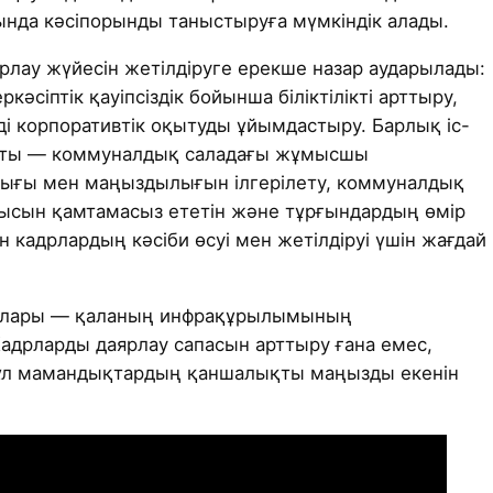
нда кәсіпорынды таныстыруға мүмкіндік алады.
ау жүйесін жетілдіруге ерекше назар аударылады:
ркәсіптік қауіпсіздік бойынша біліктілікті арттыру,
і корпоративтік оқытуды ұйымдастыру. Барлық іс-
аты — коммуналдық саладағы жұмысшы
ғы мен маңыздылығын ілгерілету, коммуналдық
ысын қамтамасыз ететін және тұрғындардың өмір
 кадрлардың кәсіби өсуі мен жетілдіруі үшін жағдай
ылары — қаланың инфрақұрылымының
Кадрларды даярлау сапасын арттыру ғана емес,
бұл мамандықтардың қаншалықты маңызды екенін