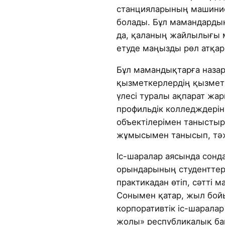
станцияларының машинис
болады. Бұл мамандарды
да, қаланың жайлылығы
етуде маңызды рөл атқар
Бұл мамандықтарға наза
қызметкерлердің қызмет
үлесі туралы ақпарат жа
профильдік колледждеріні
объектілерімен таныстыр
жұмысымен танысып, тәж
Іс-шаралар аясында сонда
орындарының студенттері 
практикадан өтіп, сәтті 
Сонымен қатар, жыл бой
корпоративтік іс-шарал
жолы» республикалық ба