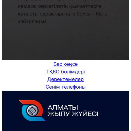
немесе көрсетілетін қызметтерге
қатысты сұрақтарыңыз болса – бізге
хабарлаңыз
Бас кеңсе
ТҚКО бөлімдері
Деректемелер
Сенім телефоны