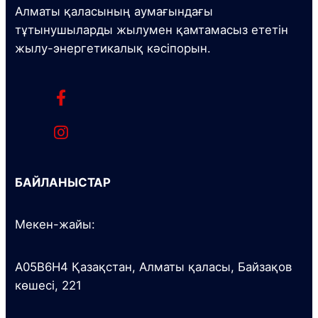
Алматы қаласының аумағындағы
тұтынушыларды жылумен қамтамасыз ететін
жылу-энергетикалық кәсіпорын.
БАЙЛАНЫСТАР
Мекен-жайы:
A05B6H4 Қазақстан, Алматы қаласы, Байзақов
көшесі, 221