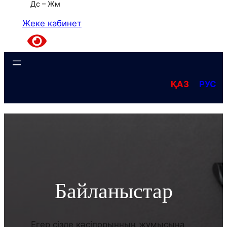
Дс – Жм
Жеке кабинет
ҚАЗ
РУС
Байланыстар
Егер сізде кәсіпорынның жұмысына