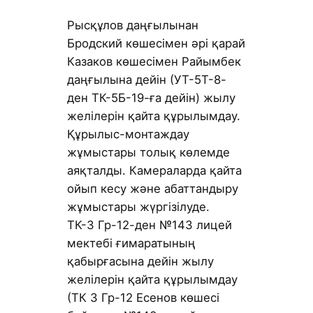
Рысқұлов даңғылынан
Бродский көшесімен әрі қарай
Казаков көшесімен Райымбек
даңғылына дейін (УТ-5Т-8-
ден ТК-5Б-19-ға дейін) жылу
желілерін қайта құрылымдау.
Құрылыс-монтаждау
жұмыстары толық көлемде
аяқталды. Камераларда қайта
ойып кесу және абаттандыру
жұмыстары жүргізілуде.
ТК-3 Гр-12-ден №143 лицей
мектебі ғимаратының
қабырғасына дейін жылу
желілерін қайта құрылымдау
(ТК 3 Гр-12 Есенов көшесі