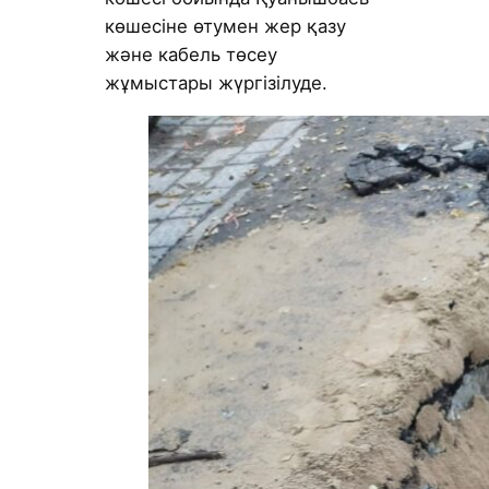
көшесіне өтумен жер қазу
және кабель төсеу
жұмыстары жүргізілуде.