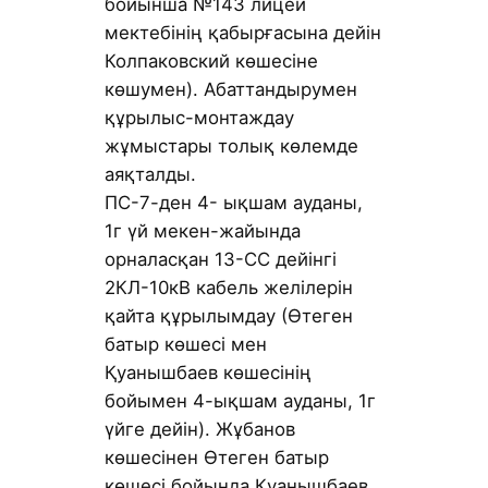
бойынша №143 лицей
мектебінің қабырғасына дейін
Колпаковский көшесіне
көшумен). Абаттандырумен
құрылыс-монтаждау
жұмыстары толық көлемде
аяқталды.
ПС-7-ден 4- ықшам ауданы,
1г үй мекен-жайында
орналасқан 13-СС дейінгі
2КЛ-10кВ кабель желілерін
қайта құрылымдау (Өтеген
батыр көшесі мен
Қуанышбаев көшесінің
бойымен 4-ықшам ауданы, 1г
үйге дейін). Жұбанов
көшесінен Өтеген батыр
көшесі бойында Қуанышбаев