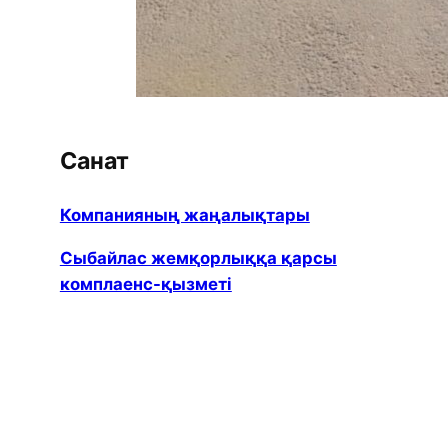
Санат
Компанияның жаңалықтары
Сыбайлас жемқорлыққа қарсы
комплаенс-қызметі