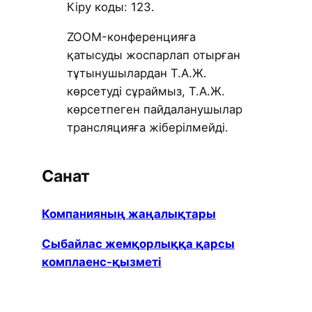
Кіру коды: 123.
ZOOM-конференцияға
қатысуды жоспарлап отырған
тұтынушылардан Т.А.Ж.
көрсетуді сұраймыз, Т.А.Ж.
көрсетпеген пайдаланушылар
трансляцияға жіберілмейді.
Санат
Компанияның жаңалықтары
Сыбайлас жемқорлыққа қарсы
комплаенс-қызметі