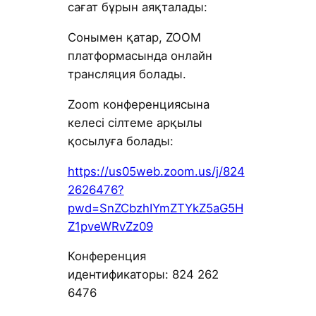
сағат бұрын аяқталады:
Сонымен қатар, ZOOM
платформасында онлайн
трансляция болады.
Zoom конференциясына
келесі сілтеме арқылы
қосылуға болады:
https://us05web.zoom.us/j/824
2626476?
pwd=SnZCbzhIYmZTYkZ5aG5H
Z1pveWRvZz09
Конференция
идентификаторы: 824 262
6476