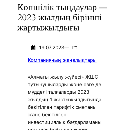
Көпшілік тыңдаулар —
2023 жылдың бірінші
жартыжылдығы
19.07.2023
—
Компанияның жаңалықтары
«Алматы жылу жүйесі» ЖШС
тұтынушыларды және өзге де
мүдделі тұлғаларды 2023
жылдың 1 жартыжылдығында
бекітілген тарифтік сметаны
және бекітілген
инвестициялық бағдарламаны
орындау бойынша жария