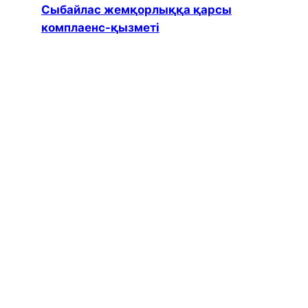
Сыбайлас жемқорлыққа қарсы
комплаенс-қызметі