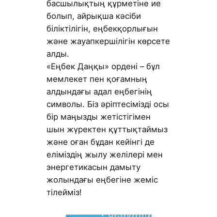
басшылықтың құрметіне ие
болып, айрықша кәсіби
біліктілігін, еңбекқорлығын
және жауапкершілігін көрсете
алды.
«Еңбек Даңқы» ордені – бұл
мемлекет пен қоғамның
алдындағы адал еңбегінің
символы. Біз әріптесімізді осы
бір маңызды жетістігімен
шын жүректен құттықтаймыз
және оған бұдан кейінгі де
еліміздің жылу желілері мен
энергетикасын дамыту
жолындағы еңбегіне жеміс
тілейміз!