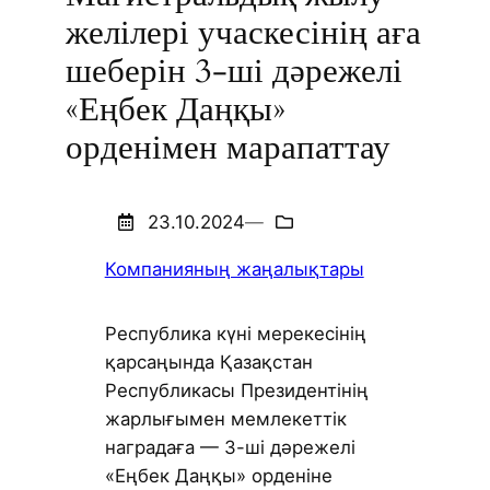
желілері учаскесінің аға
шеберін 3-ші дәрежелі
«Еңбек Даңқы»
орденімен марапаттау
23.10.2024
—
Компанияның жаңалықтары
Республика күні мерекесінің
қарсаңында Қазақстан
Республикасы Президентінің
жарлығымен мемлекеттік
наградаға — 3-ші дәрежелі
«Еңбек Даңқы» орденіне