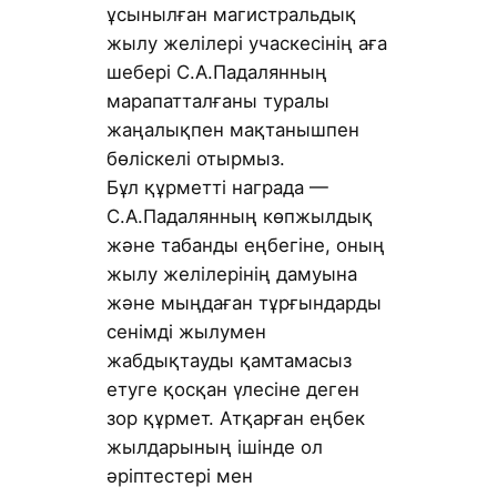
ұсынылған магистральдық
жылу желілері учаскесінің аға
шебері С.А.Падалянның
марапатталғаны туралы
жаңалықпен мақтанышпен
бөліскелі отырмыз.
Бұл құрметті награда —
С.А.Падалянның көпжылдық
және табанды еңбегіне, оның
жылу желілерінің дамуына
және мыңдаған тұрғындарды
сенімді жылумен
жабдықтауды қамтамасыз
етуге қосқан үлесіне деген
зор құрмет. Атқарған еңбек
жылдарының ішінде ол
әріптестері мен