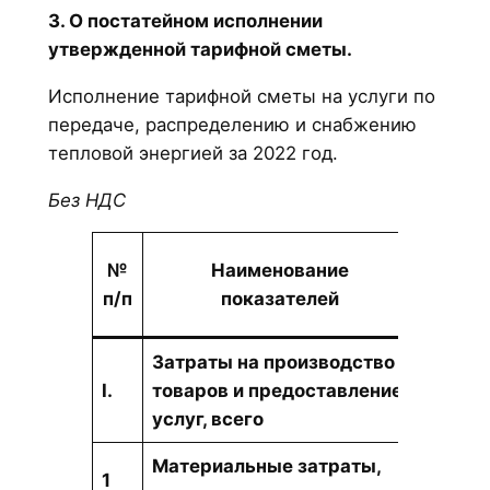
3. О постатейном исполнении
утвержденной тарифной сметы.
Исполнение тарифной сметы на услуги по
передаче, распределению и снабжению
тепловой энергией за 2022 год.
Без НДС
№
Наименование
Един
п/п
показателей
измер
Затраты на производство
I.
товаров и предоставление
тыс.те
услуг, всего
Материальные затраты,
1
тыс. т