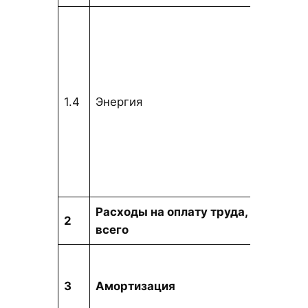
тыс.
1.4
Энергия
тенг
Расходы на оплату труда,
тыс.
2
всего
тенг
тыс. т
3
Амортизация