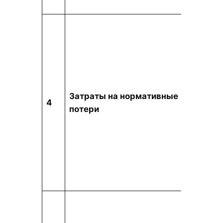
Затраты на нормативные
тыс. т
4
потери