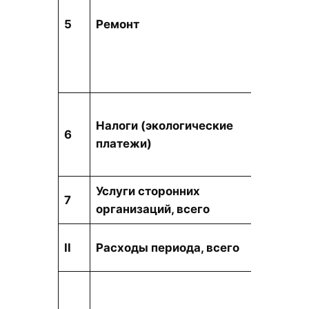
тыс. т
5
Ремонт
Налоги (экологические
6
тыс. т
платежи)
Услуги сторонних
тыс. т
7
организаций, всего
тыс. т
II
Расходы периода, всего