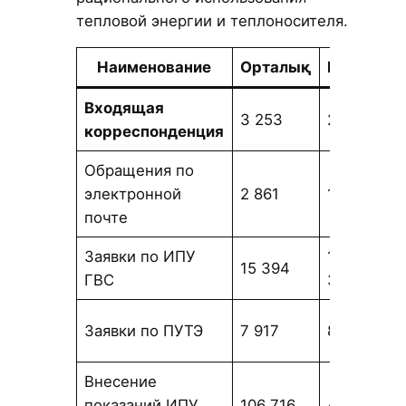
тепловой энергии и теплоносителя.
Наименование
Орталық
Батыс
Ш
Входящая
3 253
2 004
2
корреспонденция
Обращения по
электронной
2 861
1 158
1
почте
Заявки по ИПУ
13
15 394
1
ГВС
395
Заявки по ПУТЭ
7 917
8 751
4
Внесение
показаний ИПУ
106 716
41 207
6