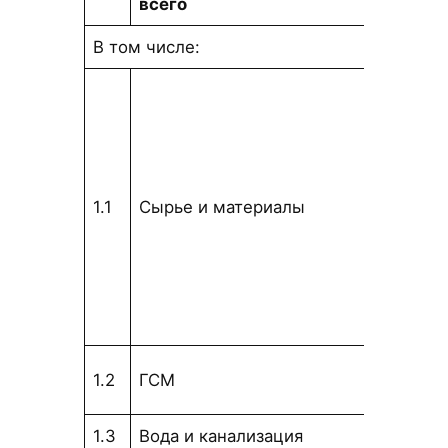
всего
В том числе:
1.1
Сырье и материалы
тыс. т
тыс. т
1.2
ГСМ
1.3
Вода и канализация
тыс. т