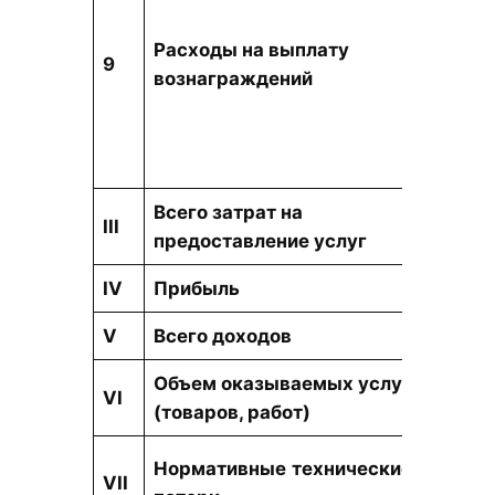
Расходы на выплату
9
тыс. т
вознаграждений
Всего затрат на
тыс. т
III
предоставление услуг
IV
Прибыль
тыс. т
V
Всего доходов
тыс. т
Объем оказываемых услуг
VI
тыс. Г
(товаров, работ)
%
Нормативные
технические
VII