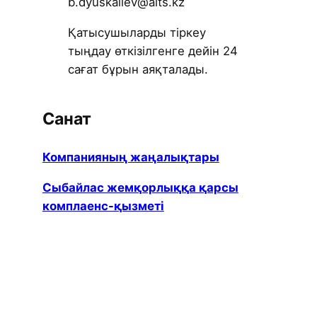
b.dyuskaliev@alts.kz
Қатысушыларды тіркеу
тыңдау өткізілгенге дейін 24
сағат бұрын аяқталады.
Санат
Компанияның жаңалықтары
Сыбайлас жемқорлыққа қарсы
комплаенс-қызметі