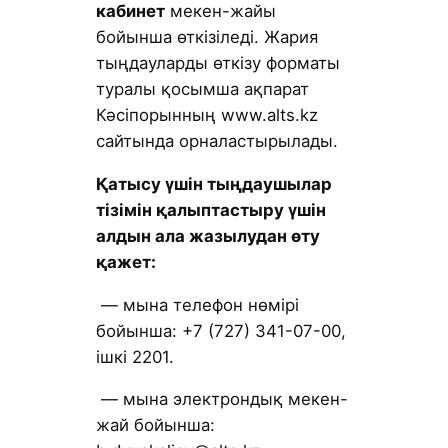
кабинет
мекен-жайы
бойынша өткізіледі. Жария
тыңдауларды өткізу форматы
туралы қосымша ақпарат
Кәсіпорынның www.alts.kz
сайтында орналастырылады.
Қатысу үшін тыңдаушылар
тізімін қалыптастыру үшін
алдын ала жазылудан өту
қажет:
— мына телефон нөмірі
бойынша: +7 (727) 341-07-00,
ішкі 2201.
— мына электрондық мекен-
жай бойынша: