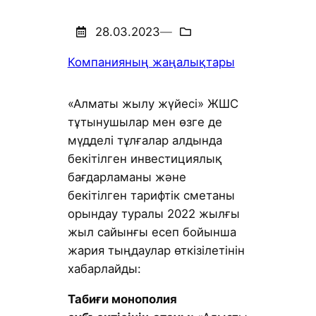
28.03.2023
—
Компанияның жаңалықтары
«Алматы жылу жүйесі» ЖШС
тұтынушылар мен өзге де
мүдделі тұлғалар алдында
бекітілген инвестициялық
бағдарламаны және
бекітілген тарифтік сметаны
орындау туралы 2022 жылғы
жыл сайынғы есеп бойынша
жария тыңдаулар өткізілетінін
хабарлайды:
Табиғи монополия