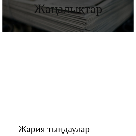
Жаңалықтар
Жария тыңдаулар