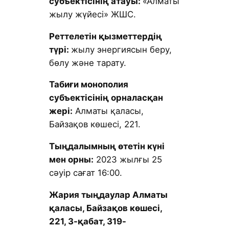
субъектісінің атауы:
«Алматы
жылу жүйесі» ЖШС.
Реттелетін қызметтердің
түрі:
жылу энергиясын беру,
бөлу және тарату.
Табиғи монополия
субъектісінің орналасқан
жері:
Алматы қаласы,
Байзақов көшесі, 221.
Тыңдалымның өтетін күні
мен орны:
2023 жылғы 25
сәуір сағат 16:00.
Жария тыңдаулар Алматы
қаласы, Байзақов көшесі,
221, 3-қабат, 319-