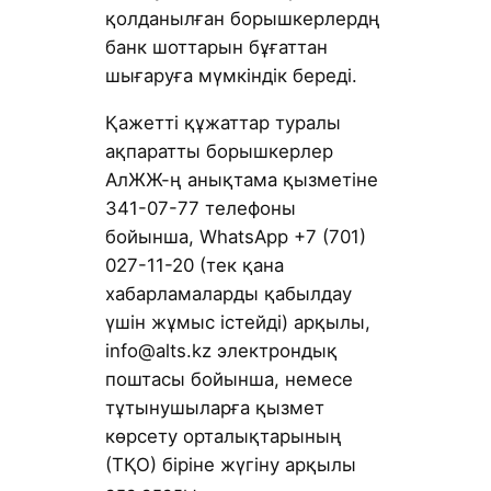
қолданылған борышкерлердң
банк шоттарын бұғаттан
шығаруға мүмкіндік береді.
Қажетті құжаттар туралы
ақпаратты борышкерлер
АлЖЖ-ң анықтама қызметіне
341-07-77 телефоны
бойынша, WhatsApp +7 (701)
027-11-20 (тек қана
хабарламаларды қабылдау
үшін жұмыс істейді) арқылы,
info@alts.kz электрондық
поштасы бойынша, немесе
тұтынушыларға қызмет
көрсету орталықтарының
(ТҚО) біріне жүгіну арқылы