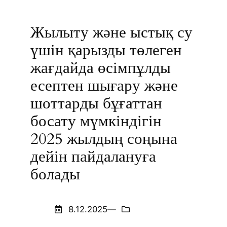
Жылыту және ыстық су
үшін қарызды төлеген
жағдайда өсімпұлды
есептен шығару және
шоттарды бұғаттан
босату мүмкіндігін
2025 жылдың соңына
дейін пайдалануға
болады
8.12.2025
—