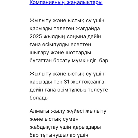
Компанияның жаңалықтары
Жылыту және ыстық су үшін
қарызды төлеген жағдайда
2025 жылдың соңына дейін
ғана өсімпұлды есептен
шығару және шоттарды
бұғаттан босату мүмкіндігі бар
Жылыту және ыстық су үшін
қарызды тек 31 желтоқсанға
дейін ғана өсімпұлсыз төлеуге
болады
Алматы жылу жүйесі жылыту
және ыстық сумен
жабдықтау үшін қарыздары
бар тұтынушылар үшін