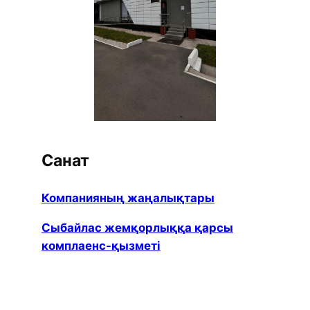
Санат
Компанияның жаңалықтары
Сыбайлас жемқорлыққа қарсы
комплаенс-қызметі